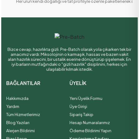
Her ürün kendi doğallığı ve tat profiliyle özenle paketlenerek size 
yüksek nitelikli kokteyl deneyimini mekan ve yetkinlik sınırı
olmaksızın her bardağa taşımak.
Vizyonumuz:
Miksolojiyi "tahmin edilebilir bir mükemmelliğe"
ulaştırarak, dünya standartlarındaki lezzetleri en verimli ve
sürdürülebilir haliyle geleceğin bar kültürüne entegre etmek.
Hazırlığı biz yaptık, kutlaması size kaldı.
Sizi,
Pre-Batch
ile
miksolojinin en pratik ve en kaliteli haliyle tanışmaya davet ediyoruz.
Bizce cevap, hazırlıkta gizli. Pre-Batch olarak yola çıkarken tek bir
amacımız vardı: Miksolojinin o karmaşık, hassas ve bazen vakit
alan hazırlık sürecini, bir ustalık eserine dönüştürüp şişelemek. En
iyi barların mutfağındaki o "gizli hazırlık" disiplinini, herkes için
ulaşılabilir kılmak istedik.
BAĞLANTILAR
ÜYELİK
Hakkımızda
Yeni Üyelik Formu
Yardım
Üye Girişi
Tüm Hizmetlerimiz
Sipariş Takip
Blog Yazıları
Hesap Numaralarımız
Alerjen Bildirimi
Ödeme Bildirimi Yapın
Bize Ulaşın
Karşılaştırma Sayfası