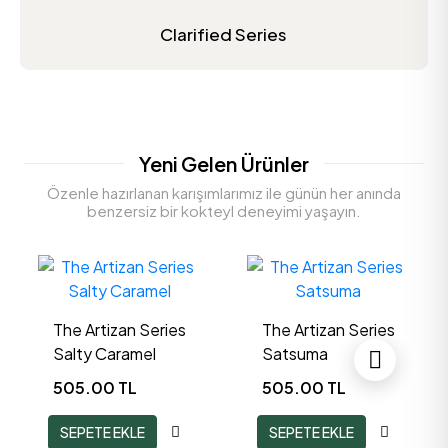
Clarified Series
Yeni Gelen Ürünler
Özenle hazırlanan karışımlarımız ile günün her anında
benzersiz bir kokteyl deneyimi yaşayın.
The Artizan Series
The Artizan Series
Satsuma
Lemongrass
505.00
TL
505.00
TL
SEPETE EKLE
SEPETE EKLE