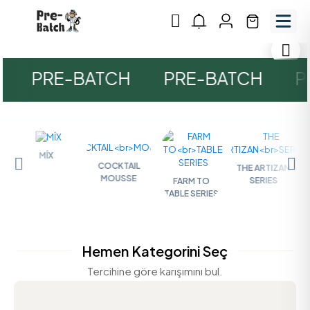
PRE-BATCH
PRE-BATCH
PR
MİX
COCKTAIL
THE ARTIZAN
MOUSSE
SERIES
FARM TO
TABLE SERIES
Hemen Kategorini Seç
Tercihine göre karışımını bul.